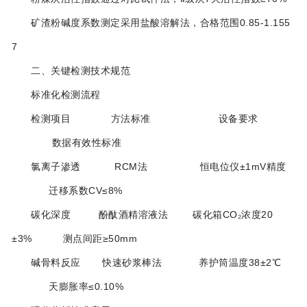
矿渣粉碱度系数测定采用盐酸溶解法，合格范围0.85-1.15‌5
7
二、关键检测技术规范
‌标准化检测流程‌
检测项目 方法标准 设备要求
数据有效性标准
氯离子渗透 RCM法 恒电位仪±1mV精度‌
迁移系数CV≤8%
碳化深度 酚酞酒精溶液法 碳化箱CO₂浓度20
±3%‌ 测点间距≥50mm
碱骨料反应 快速砂浆棒法 养护筒温度38±2℃‌
天膨胀率≤0.10%