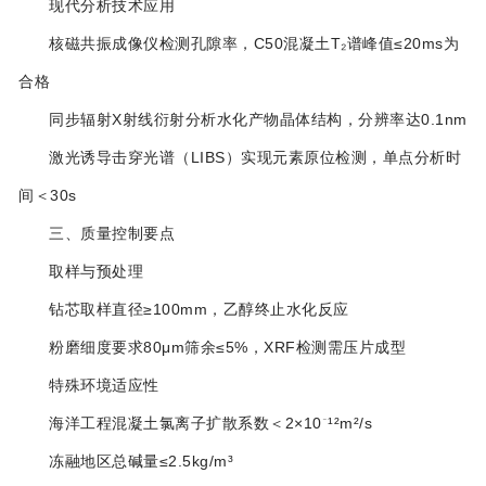
‌现代分析技术应用‌
核磁共振成像仪检测孔隙率，C50混凝土T₂谱峰值≤20ms为
合格‌
同步辐射X射线衍射分析水化产物晶体结构，分辨率达0.1nm‌
激光诱导击穿光谱（LIBS）实现元素原位检测，单点分析时
间＜30s‌
三、质量控制要点
‌取样与预处理‌
钻芯取样直径≥100mm，乙醇终止水化反应‌
粉磨细度要求80μm筛余≤5%，XRF检测需压片成型‌
‌特殊环境适应性‌
海洋工程混凝土氯离子扩散系数＜2×10⁻¹²m²/s‌
冻融地区总碱量≤2.5kg/m³‌