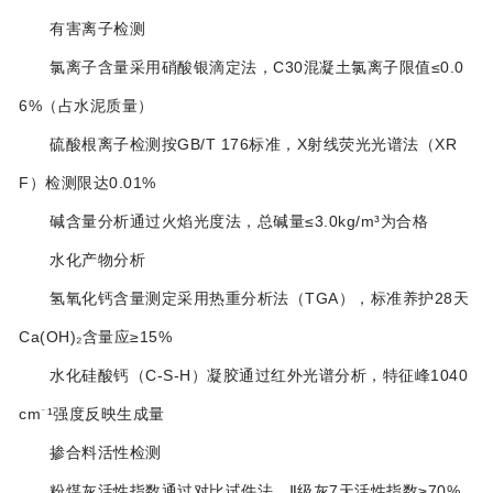
‌有害离子检测‌
氯离子含量采用硝酸银滴定法，C30混凝土氯离子限值≤0.0
6%（占水泥质量）‌
硫酸根离子检测按GB/T 176标准，X射线荧光光谱法（XR
F）检测限达0.01%‌
碱含量分析通过火焰光度法，总碱量≤3.0kg/m³为合格‌
‌水化产物分析‌
氢氧化钙含量测定采用热重分析法（TGA），标准养护28天
Ca(OH)₂含量应≥15%‌
水化硅酸钙（C-S-H）凝胶通过红外光谱分析，特征峰1040
cm⁻¹强度反映生成量‌
‌掺合料活性检测‌
粉煤灰活性指数通过对比试件法，Ⅱ级灰7天活性指数≥70%‌