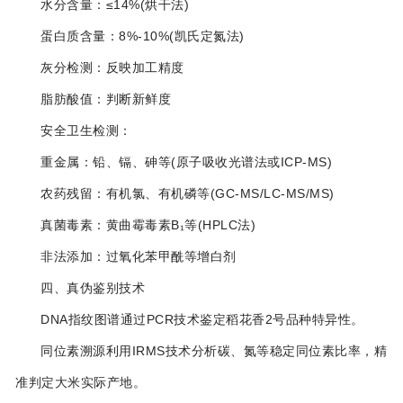
水分含量：≤14%(烘干法)‌
蛋白质含量：8%-10%(凯氏定氮法)‌
灰分检测：反映加工精度‌
脂肪酸值：判断新鲜度‌
‌安全卫生检测‌：
重金属：铅、镉、砷等(原子吸收光谱法或ICP-MS)‌
农药残留：有机氯、有机磷等(GC-MS/LC-MS/MS)‌
真菌毒素：黄曲霉毒素B₁等(HPLC法)‌
非法添加：过氧化苯甲酰等增白剂‌
四、真伪鉴别技术
‌DNA指纹图谱‌通过PCR技术鉴定稻花香2号品种特异性‌。
‌同位素溯源‌利用IRMS技术分析碳、氮等稳定同位素比率，精
准判定大米实际产地‌。