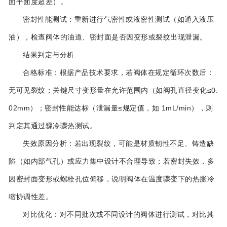
面平面度超差）。
密封性能测试：重新进行气密性或液密性测试（如通入液压
油），检查阀体的油道、密封面是否因变形或裂纹出现泄漏。
结果判定与分析
合格标准：根据产品技术要求，若阀体在规定循环次数后：
无可见裂纹；关键尺寸变形量在允许范围内（如阀孔直径变化≤0.
02mm）；密封性能达标（泄漏量≤规定值，如 1mL/min），则
判定其通过骤冷骤热测试。
失效原因分析：若出现裂纹，可能是材质韧性不足、铸造缺
陷（如内部气孔）或应力集中设计不合理导致；若密封失效，多
因密封面变形或螺栓孔位偏移，说明阀体在温度骤变下的热胀冷
缩协调性差。
对比优化：对不同批次或不同设计的阀体进行测试，对比其