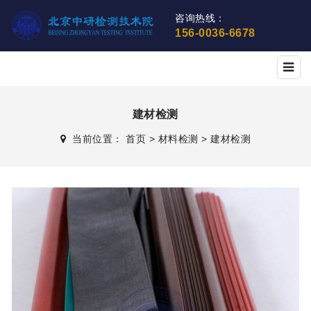
咨询热线：
156-0036-6678
建材检测
当前位置：
首页
>
材料检测
>
建材检测