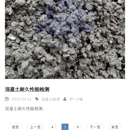
混凝土耐久性能检测
2025-04-11
混凝土检测
BY
小编
混凝土耐久性能检测...
首页
上一页
4
5
6
下一页
末页