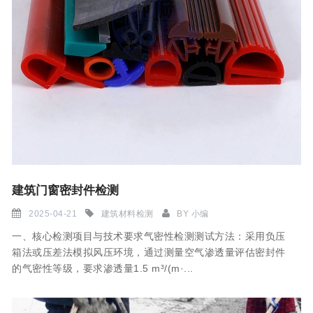
建筑门窗密封件检测
2025-04-21
建筑材料检测
BY
小编
一、核心检测项目与技术要求‌气密性检测‌‌测试方法‌：采用负压
箱法或压差法模拟风压环境，通过测量空气渗透量评估密封件
的气密性等级，要求渗透量1.5 m³/(m·...